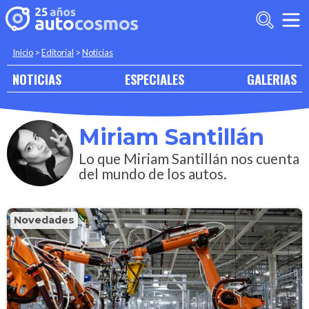
Inicio
>
Editorial
>
Noticias
NOTICIAS
ESPECIALES
GALERIAS
Miriam Santillán
Lo que Miriam Santillán nos cuenta
del mundo de los autos.
Novedades