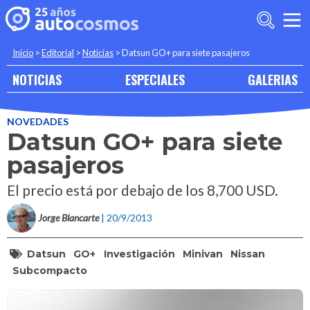
Inicio
>
Editorial
>
Noticias
>
Datsun GO+ para siete pasajeros
NOTICIAS
ESPECIALES
GALERIAS
NOVEDADES
Datsun GO+ para siete
pasajeros
El precio está por debajo de los 8,700 USD.
Jorge Blancarte
| 20/9/2013
Datsun
GO+
Investigación
Minivan
Nissan
Subcompacto