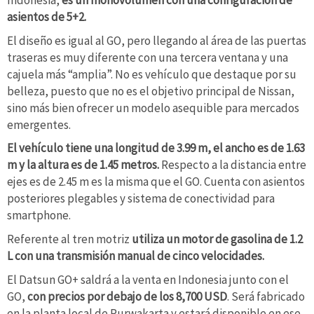
Indonesia,
es un monovolumen con una configuración de
asientos de 5+2.
El diseño es igual al GO, pero llegando al área de las puertas
traseras es muy diferente con una tercera ventana y una
cajuela más “amplia”. No es vehículo que destaque por su
belleza, puesto que no es el objetivo principal de Nissan,
sino más bien ofrecer un modelo asequible para mercados
emergentes.
El vehículo tiene una longitud de 3.99 m, el ancho es de 1.63
m y la altura es de 1.45 metros.
Respecto a la distancia entre
ejes es de 2.45 m es la misma que el GO. Cuenta con asientos
posteriores plegables y sistema de conectividad para
smartphone.
Referente al tren motriz
utiliza un motor de gasolina de 1.2
L con una transmisión manual de cinco velocidades.
El Datsun GO+ saldrá a la venta en Indonesia junto con el
GO,
con precios por debajo de los 8,700 USD
. Será fabricado
en la planta local de Purwakarta y estará disponible en ese