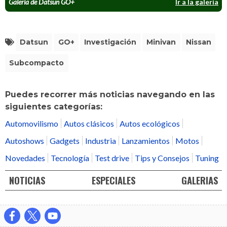
Galería de Datsun GO+
Ir a la galería
Datsun
GO+
Investigación
Minivan
Nissan
Subcompacto
Puedes recorrer más noticias navegando en las
siguientes categorías:
Automovilismo
Autos clásicos
Autos ecológicos
Autoshows
Gadgets
Industria
Lanzamientos
Motos
Novedades
Tecnología
Test drive
Tips y Consejos
Tuning
NOTICIAS
ESPECIALES
GALERIAS