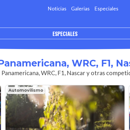
Noticias
Galerias
Especiales
ESPECIALES
 Panamericana, WRC, F1, Na
a Panamericana, WRC, F1, Nascar y otras competi
Automovilismo