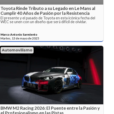
Toyota Rinde Tributo a su Legado en Le Mans al
Cumplir 40 Años de Pasión por la Resistencia
El presente y el pasado de Toyota en esta icónica fecha del
WEC se unen con un diseño que será difícil de olvidar.
Marco Antonio Sarmiento
Martes, 13 de mayo de 2025
Automovilismo
BMW M2 Racing 2026: El Puente entre la Pasión y
el Profesionalismo en las Pistas