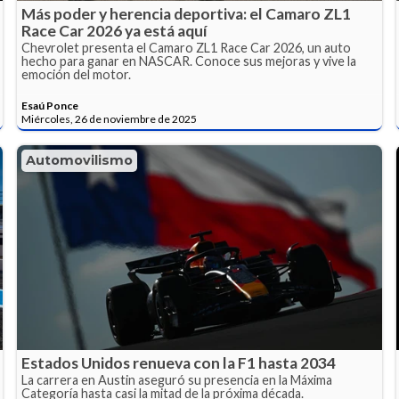
Más poder y herencia deportiva: el Camaro ZL1
Race Car 2026 ya está aquí
Chevrolet presenta el Camaro ZL1 Race Car 2026, un auto
hecho para ganar en NASCAR. Conoce sus mejoras y vive la
emoción del motor.
Esaú Ponce
Miércoles, 26 de noviembre de 2025
Automovilismo
Estados Unidos renueva con la F1 hasta 2034
La carrera en Austin aseguró su presencia en la Máxima
Categoría hasta casi la mitad de la próxima década.