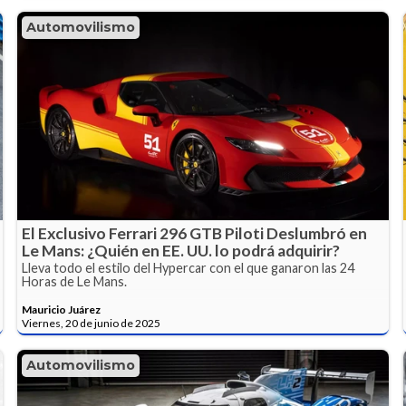
Automovilismo
El Exclusivo Ferrari 296 GTB Piloti Deslumbró en
Le Mans: ¿Quién en EE. UU. lo podrá adquirir?
Lleva todo el estilo del Hypercar con el que ganaron las 24
Horas de Le Mans.
Mauricio Juárez
Viernes, 20 de junio de 2025
Automovilismo