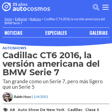
Inicio
>
Editorial
>
Noticias
>
Cadillac CT6 2016, la versión americana del
BMW Serie 7
NOTICIAS
ESPECIALES
GALERIAS
AUTOSHOWS
Cadillac CT6 2016, la
versión americana del
BMW Serie 7
Tan grande como un Serie 7, pero más ligero
que un Serie 5
Rubén Hoyo
| 1/4/2015
A8
Auto Show De New York
Cadillac
Clase S