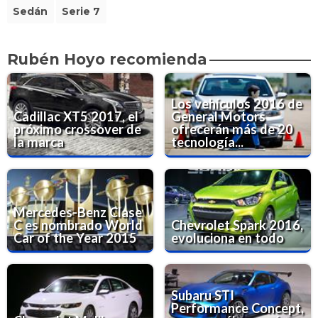
Sedán
Serie 7
Rubén Hoyo recomienda
Los vehículos 2016 de
Cadillac XT5 2017, el
General Motors
próximo crossover de
ofrecerán más de 20
la marca
tecnología...
Mercedes-Benz Clase
C es nombrado World
Chevrolet Spark 2016,
Car of the Year 2015
evoluciona en todo
Subaru STI
Performance Concept,