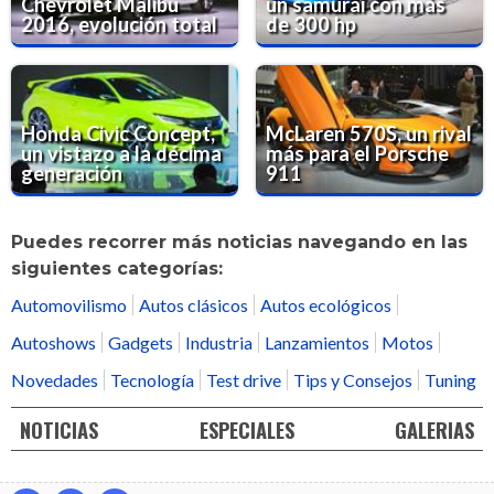
Chevrolet Malibu
un samurái con más
2016, evolución total
de 300 hp
Honda Civic Concept,
McLaren 570S, un rival
un vistazo a la décima
más para el Porsche
generación
911
Puedes recorrer más noticias navegando en las
siguientes categorías:
Automovilismo
Autos clásicos
Autos ecológicos
Autoshows
Gadgets
Industria
Lanzamientos
Motos
Novedades
Tecnología
Test drive
Tips y Consejos
Tuning
NOTICIAS
ESPECIALES
GALERIAS