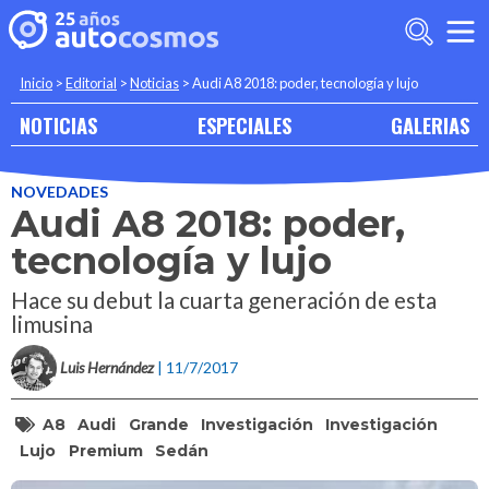
Inicio
>
Editorial
>
Noticias
>
Audi A8 2018: poder, tecnología y lujo
NOTICIAS
ESPECIALES
GALERIAS
NOVEDADES
Audi A8 2018: poder,
tecnología y lujo
Hace su debut la cuarta generación de esta
limusina
Luis Hernández
| 11/7/2017
A8
Audi
Grande
Investigación
Investigación
Lujo
Premium
Sedán