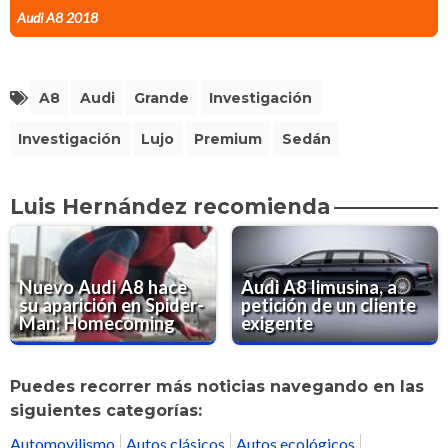
Audi A8 2018
A8
Audi
Grande
Investigación
Investigación
Lujo
Premium
Sedán
Luis Hernández recomienda
Nuevo Audi A8 hace
Audi A8 limusina, a
su aparición en Spider-
petición de un cliente
Man: Homecoming
exigente
Puedes recorrer más noticias navegando en las
siguientes categorías:
Automovilismo
Autos clásicos
Autos ecológicos