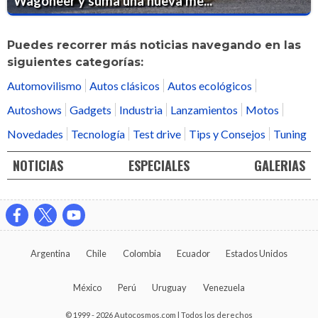
Wagoneer y suma una nueva me...
Puedes recorrer más noticias navegando en las
siguientes categorías:
Automovilismo
Autos clásicos
Autos ecológicos
Autoshows
Gadgets
Industria
Lanzamientos
Motos
Novedades
Tecnología
Test drive
Tips y Consejos
Tuning
NOTICIAS
ESPECIALES
GALERIAS
Argentina
Chile
Colombia
Ecuador
Estados Unidos
México
Perú
Uruguay
Venezuela
© 1999 - 2026 Autocosmos.com | Todos los derechos