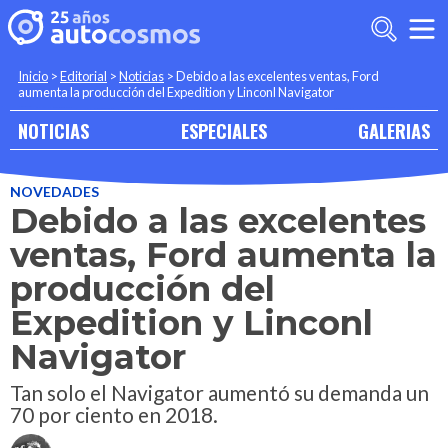
Inicio
>
Editorial
>
Noticias
>
Debido a las excelentes ventas, Ford
aumenta la producción del Expedition y Linconl Navigator
NOTICIAS
ESPECIALES
GALERIAS
NOVEDADES
Debido a las excelentes
ventas, Ford aumenta la
producción del
Expedition y Linconl
Navigator
Tan solo el Navigator aumentó su demanda un
70 por ciento en 2018.