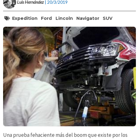
Luis Hernández
| 20/3/2019
Expedition
Ford
Lincoln
Navigator
SUV
Una prueba fehaciente más del boom que existe por los