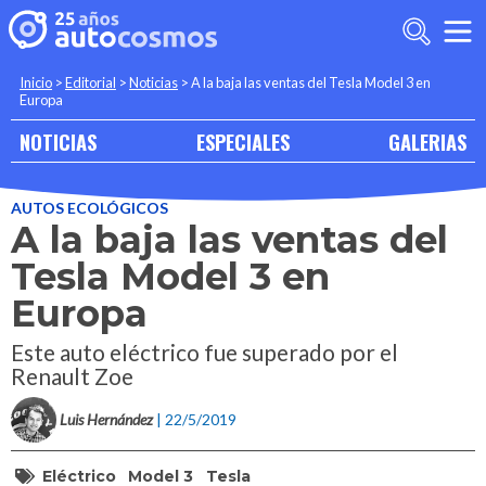
Inicio
>
Editorial
>
Noticias
>
A la baja las ventas del Tesla Model 3 en
Europa
NOTICIAS
ESPECIALES
GALERIAS
AUTOS ECOLÓGICOS
A la baja las ventas del
Tesla Model 3 en
Europa
Este auto eléctrico fue superado por el
Renault Zoe
Luis Hernández
| 22/5/2019
Eléctrico
Model 3
Tesla