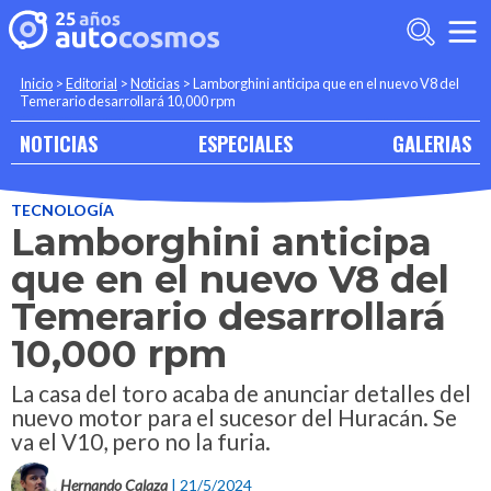
Inicio
>
Editorial
>
Noticias
>
Lamborghini anticipa que en el nuevo V8 del
Temerario desarrollará 10,000 rpm
NOTICIAS
ESPECIALES
GALERIAS
TECNOLOGÍA
Lamborghini anticipa
que en el nuevo V8 del
Temerario desarrollará
10,000 rpm
La casa del toro acaba de anunciar detalles del
nuevo motor para el sucesor del Huracán. Se
va el V10, pero no la furia.
Hernando Calaza
| 21/5/2024