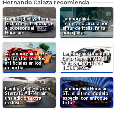
Hernando Calaza recomienda
Lamborghini ya tiene
Lamborghini
fecha de estreno para
Temerario circula por
el sucesor del
el sur de Italia, falta
Huracan: ...
poco para...
A Lamborghini no le
Lamborghini Countach
gustan los sonidos
Lego tiene un V12
artificiales en los
funcional y más de
deportiv...
1,500 piezas
Lamborghini Huracán
Lamborghini Huracán
Sterrato All-Terrain:
STJ: el último modelo
una edición extra
especial con enfoque
exclusi...
tota...