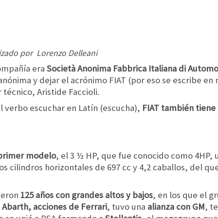
lizado por Lorenzo Delleani
compañía era
Società Anonima Fabbrica Italiana di Automob
anónima y dejar el acrónimo FIAT (por eso se escribe en
técnico, Aristide Faccioli.
el verbo escuchar en Latín (escucha),
FIAT
también tiene 
primer modelo
, el 3 ½ HP, que fue conocido como 4HP, u
 cilindros horizontales de 697 cc y 4,2 caballos, del qu
nieron
125 años con grandes altos y bajos
, en los que el
 Abarth, acciones de Ferrari
, tuvo una
alianza con GM
, t