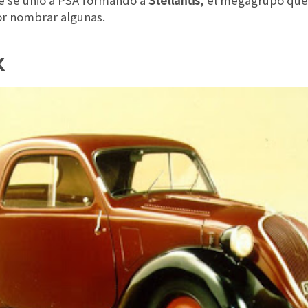
e se unió a PSA formando a
Stellantis
, el megagrupo que
or nombrar algunas.
X