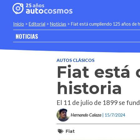
Inicio
>
Editorial
>
Noticias
>
Fiat está cumpliendo 125 años de h
NOTICIAS
AUTOS CLÁSICOS
Fiat está
historia
El 11 de julio de 1899 se fun
Hernando Calaza
| 15/7/2024
Fiat