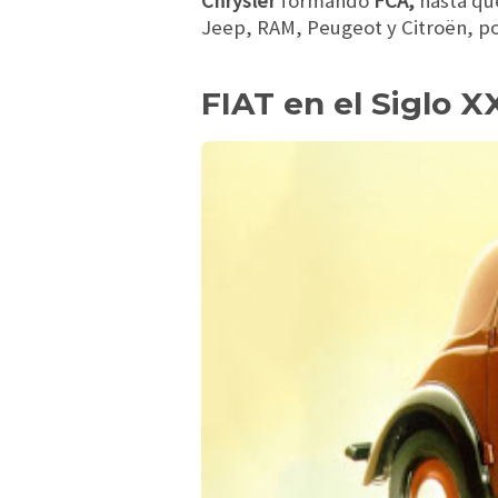
Chrysler
formando
FCA,
hasta qu
Jeep, RAM, Peugeot y Citroën, p
FIAT en el Siglo X