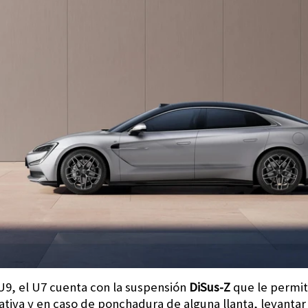
U9, el U7 cuenta con la suspensión
DiSus-Z
que le permite
tiva y en caso de ponchadura de alguna llanta, levantar e