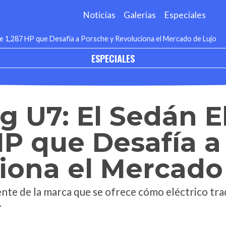
Noticias
Galerias
Especiales
e 1,287 HP que Desafía a Porsche y Revoluciona el Mercado de Lujo
ESPECIALES
U7: El Sedán El
HP que Desafía 
iona el Mercado
ente de la marca que se ofrece cómo eléctrico tra
.