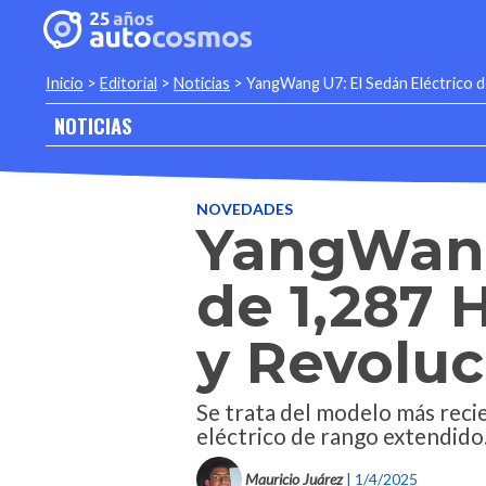
Inicio
>
Editorial
>
Noticias
>
YangWang U7: El Sedán Eléctrico d
NOTICIAS
NOVEDADES
YangWang 
de 1,287 
y Revoluc
Se trata del modelo más reci
eléctrico de rango extendido
Mauricio Juárez
| 1/4/2025