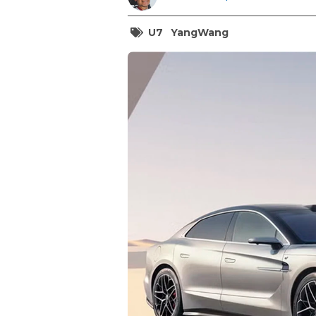
U7
YangWang