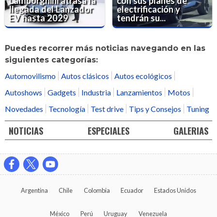
Lamborghini atrasa la
con sus planes de
llegada del Lanzador
electrificación y
EV hasta 2029
tendrán su...
Puedes recorrer más noticias navegando en las
siguientes categorías:
Automovilismo
Autos clásicos
Autos ecológicos
Autoshows
Gadgets
Industria
Lanzamientos
Motos
Novedades
Tecnología
Test drive
Tips y Consejos
Tuning
NOTICIAS
ESPECIALES
GALERIAS
Argentina
Chile
Colombia
Ecuador
Estados Unidos
México
Perú
Uruguay
Venezuela