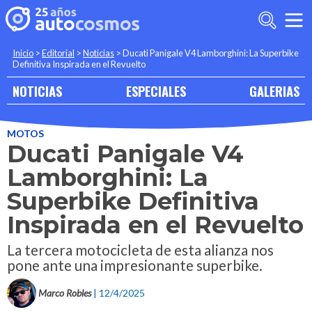
Inicio
>
Editorial
>
Noticias
>
Ducati Panigale V4 Lamborghini: La Superbike
Definitiva Inspirada en el Revuelto
NOTICIAS
ESPECIALES
GALERIAS
MOTOS
Ducati Panigale V4
Lamborghini: La
Superbike Definitiva
Inspirada en el Revuelto
La tercera motocicleta de esta alianza nos
pone ante una impresionante superbike.
Marco Robles
| 12/4/2025