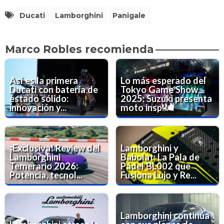
Ducati
Lamborghini
Panigale
Marco Robles recomienda
Así es la primera
Lo más esperado del
Ducati con batería de
Tokyo Game Show
estado sólido:
2025: Suzuki presenta
innovación y...
moto insp...
¡Exclusiva! Review del
Lamborghini y
Lamborghini
Babolat: La Pala de
Temerario 2026:
Pádel BL002 que
Potencia, tecnol...
Fusiona Lujo y Re...
Lamborghini continúa