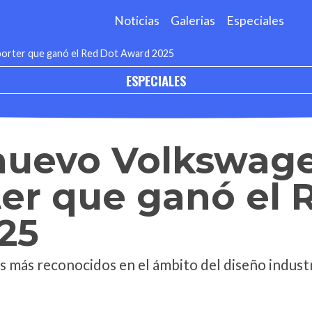
Noticias
Galerias
Especiales
porter que ganó el Red Dot Award 2025
ESPECIALES
 nuevo Volkswag
er que ganó el 
25
s más reconocidos en el ámbito del diseño industri