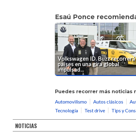
Esaú Ponce recomiend
Volkswagen ID. Buzz recorrerá
países en una gira global
impulsad...
Puedes recorrer más noticias 
Automovilismo
Autos clásicos
Au
Tecnología
Test drive
Tips y Cons
NOTICIAS