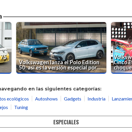
a
 75
Volksw
Volkswagen lanza el Polo Edition
Cinco E
50: así es la versión especial por...
choque .
navegando en las siguientes categorías:
tos ecológicos
Autoshows
Gadgets
Industria
Lanzamie
ejos
Tuning
ESPECIALES