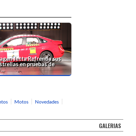
agen Jetta Refrenda sus
strellas en pruebas de
..
ntos
Motos
Novedades
GALERIAS