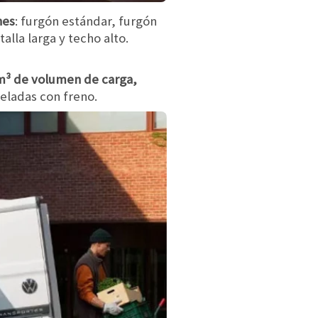
nes
: furgón estándar, furgón
alla larga y techo alto.
0 m³ de volumen de carga,
eladas con freno.