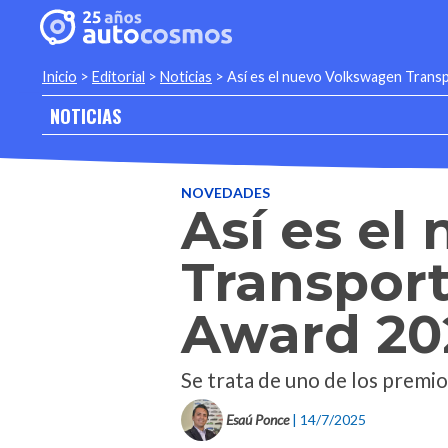
Inicio
>
Editorial
>
Noticias
>
Así es el nuevo Volkswagen Trans
NOTICIAS
NOVEDADES
Así es el
Transport
Award 20
Se trata de uno de los premio
Esaú Ponce
| 14/7/2025