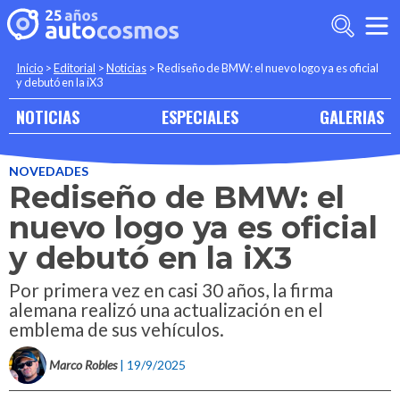
Inicio
>
Editorial
>
Noticias
>
Rediseño de BMW: el nuevo logo ya es oficial
y debutó en la iX3
NOTICIAS
ESPECIALES
GALERIAS
NOVEDADES
Rediseño de BMW: el
nuevo logo ya es oficial
y debutó en la iX3
Por primera vez en casi 30 años, la firma
alemana realizó una actualización en el
emblema de sus vehículos.
Marco Robles
| 19/9/2025