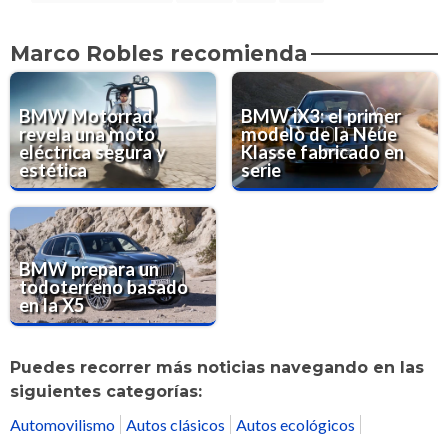
Marco Robles recomienda
BMW Motorrad
BMW iX3: el primer
revela una moto
modelo de la Neue
eléctrica segura y
Klasse fabricado en
estética
serie
BMW prepara un
todoterreno basado
en la X5
Puedes recorrer más noticias navegando en las
siguientes categorías:
Automovilismo
Autos clásicos
Autos ecológicos