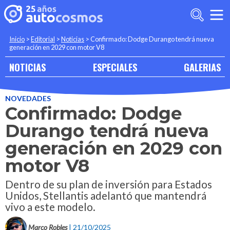
Inicio
>
Editorial
>
Noticias
>
Confirmado: Dodge Durango tendrá nueva
generación en 2029 con motor V8
NOTICIAS
ESPECIALES
GALERIAS
NOVEDADES
Confirmado: Dodge
Durango tendrá nueva
generación en 2029 con
motor V8
Dentro de su plan de inversión para Estados
Unidos, Stellantis adelantó que mantendrá
vivo a este modelo.
Marco Robles
| 21/10/2025