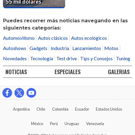
55 mil dólares
Puedes recorrer más noticias navegando en las
siguientes categorías:
Automovilismo
Autos clásicos
Autos ecológicos
Autoshows
Gadgets
Industria
Lanzamientos
Motos
Novedades
Tecnología
Test drive
Tips y Consejos
Tuning
NOTICIAS
ESPECIALES
GALERIAS
Argentina
Chile
Colombia
Ecuador
Estados Unidos
México
Perú
Uruguay
Venezuela