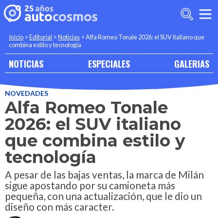
Inicio
>
Editorial
>
Noticias
>
Alfa Romeo Tonale 2026: el SUV italiano que
combina estilo y tecnología
NOTICIAS
ESPECIALES
GALERIAS
NOVEDADES
Alfa Romeo Tonale
2026: el SUV italiano
que combina estilo y
tecnología
A pesar de las bajas ventas, la marca de Milán
sigue apostando por su camioneta más
pequeña, con una actualización, que le dio un
diseño con más caracter.