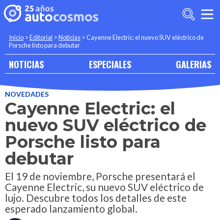
Inicio
>
Editorial
>
Noticias
>
Cayenne Electric: el nuevo SUV eléctrico de
Porsche listo para debutar
NOTICIAS
ESPECIALES
GALERIAS
NOVEDADES
Cayenne Electric: el
nuevo SUV eléctrico de
Porsche listo para
debutar
El 19 de noviembre, Porsche presentará el
Cayenne Electric, su nuevo SUV eléctrico de
lujo. Descubre todos los detalles de este
esperado lanzamiento global.