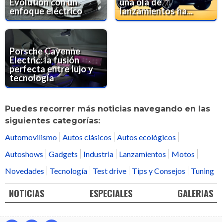
Evolution con un
una ola de
enfoque eléctrico
lanzamientos ha...
Porsche Cayenne
Electric: la fusión
perfecta entre lujo y
tecnología
Puedes recorrer más noticias navegando en las
siguientes categorías:
Automovilismo
Autos clásicos
Autos ecológicos
Autoshows
Gadgets
Industria
Lanzamientos
Motos
Novedades
Tecnología
Test drive
Tips y Consejos
Tuning
NOTICIAS
ESPECIALES
GALERIAS