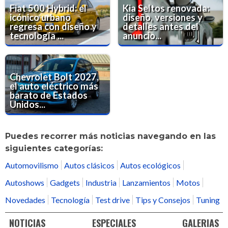
Fiat 500 Hybrid: el
Kia Seltos renovada:
icónico urbano
diseño, versiones y
regresa con diseño y
detalles antes del
tecnología ...
anuncio...
Chevrolet Bolt 2027,
el auto eléctrico más
barato de Estados
Unidos...
Puedes recorrer más noticias navegando en las
siguientes categorías:
Automovilismo
Autos clásicos
Autos ecológicos
Autoshows
Gadgets
Industria
Lanzamientos
Motos
Novedades
Tecnología
Test drive
Tips y Consejos
Tuning
NOTICIAS
ESPECIALES
GALERIAS