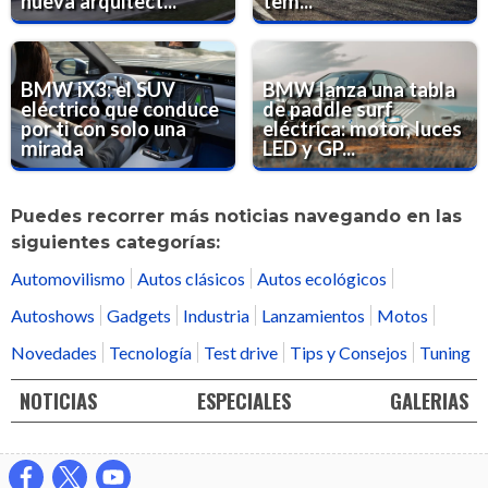
nueva arquitect...
tem...
BMW iX3: el SUV
BMW lanza una tabla
eléctrico que conduce
de paddle surf
por ti con solo una
eléctrica: motor, luces
mirada
LED y GP...
Puedes recorrer más noticias navegando en las
siguientes categorías:
Automovilismo
Autos clásicos
Autos ecológicos
Autoshows
Gadgets
Industria
Lanzamientos
Motos
Novedades
Tecnología
Test drive
Tips y Consejos
Tuning
NOTICIAS
ESPECIALES
GALERIAS