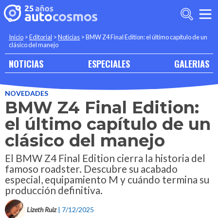
Inicio
>
Editorial
>
Noticias
>
BMW Z4 Final Edition: el último capítulo de un
clásico del manejo
NOTICIAS
ESPECIALES
GALERIAS
NOVEDADES
BMW Z4 Final Edition:
el último capítulo de un
clásico del manejo
El BMW Z4 Final Edition cierra la historia del
famoso roadster. Descubre su acabado
especial, equipamiento M y cuándo termina su
producción definitiva.
Lizeth Ruiz
| 7/12/2025