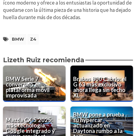
ícono moderno y ofrece a los entusiastas la oportunidad de
quedarse con la última pieza de una historia que ha dejado
huella durante más de dos décadas.
BMW
Z4
Lizeth Ruiz recomienda
BMW Serie 7
Brabus 800 Cabrio: el
convertido en
G 63 más exclusivo
plataforma móvil
ahora llega sin techo
improvisada
XL ...
BMW pone a prueba
Mazda CX-5 2025:
su hypercar
más tecnología,
actualizado en
Google integrado y
Daytona rumbo a la