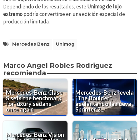
Dependiendo de los resultados, este
Unimog de lujo
extremo
podría convertirse en una edición especial de
producción limitada.
Mercedes Benz
Unimog
Marco Angel Robles Rodriguez
recomienda
Mercedes-Benz Clase
Mercedes-Benz revela
S sets the benchmark
“The Boulder”,
for luxury sedans
adelantando la nueva
once again
Sprinter 2...
Mercedes-Benz Vision