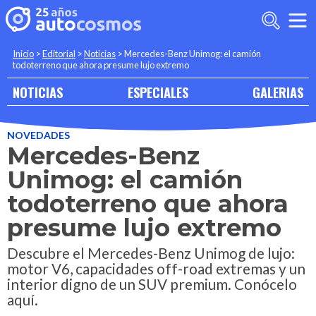
Inicio
>
Editorial
>
Noticias
>
Mercedes-Benz Unimog: el camión
todoterreno que ahora presume lujo extremo
NOTICIAS
ESPECIALES
GALERIAS
NOVEDADES
Mercedes-Benz
Unimog: el camión
todoterreno que ahora
presume lujo extremo
Descubre el Mercedes-Benz Unimog de lujo:
motor V6, capacidades off-road extremas y un
interior digno de un SUV premium. Conócelo
aquí.