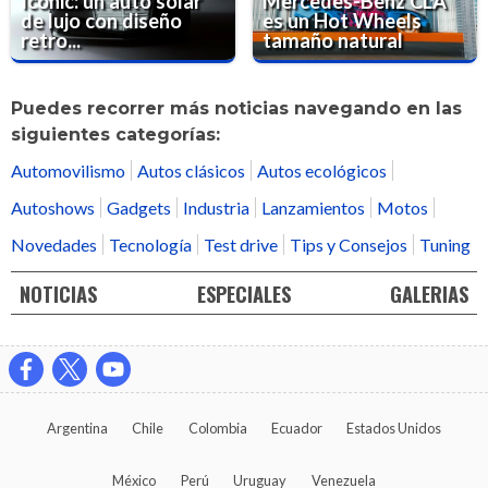
Iconic: un auto solar
Mercedes-Benz CLA
de lujo con diseño
es un Hot Wheels
retro...
tamaño natural
Puedes recorrer más noticias navegando en las
siguientes categorías:
Automovilismo
Autos clásicos
Autos ecológicos
Autoshows
Gadgets
Industria
Lanzamientos
Motos
Novedades
Tecnología
Test drive
Tips y Consejos
Tuning
NOTICIAS
ESPECIALES
GALERIAS
Argentina
Chile
Colombia
Ecuador
Estados Unidos
México
Perú
Uruguay
Venezuela