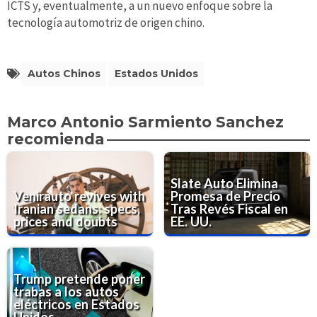
ICTS y, eventualmente, a un nuevo enfoque sobre la
tecnología automotriz de origen chino.
Autos Chinos
Estados Unidos
Marco Antonio Sarmiento Sanchez
recomienda
Slate Auto Elimina
Venirauto revives with
Promesa de Precio
Iranian sedans: specs,
Tras Revés Fiscal en
prices and doubts
EE. UU.
Trump pretende poner
trabas a los autos
eléctricos en Estados
Unidos