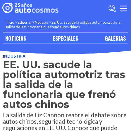
Inicio
>
Editorial
>
Noticias
>
EE. UU. sacude la política automotriz tras la
salida de la funcionaria que frenó autos chinos
NOTICIAS
ESPECIALES
GALERIAS
INDUSTRIA
EE. UU. sacude la
política automotriz tras
la salida de la
funcionaria que frenó
autos chinos
La salida de Liz Cannon reabre el debate sobre
autos chinos, seguridad tecnológica y
regulaciones en EE. UU. Conoce qué puede