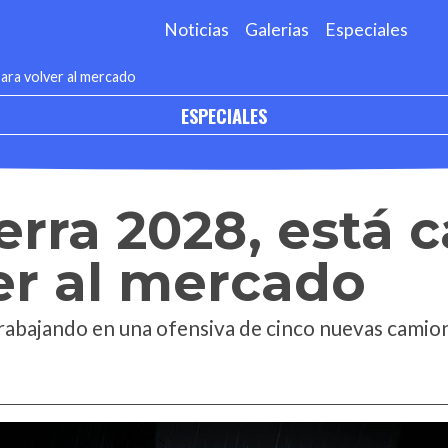
Noticias
Galerias
Especiales
 para volver al mercado
ESPECIALES
rra 2028, está ca
er al mercado
rabajando en una ofensiva de cinco nuevas camione