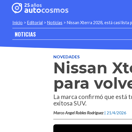
Inicio
>
Editorial
>
Noticias
>
Nissan Xterra 2028, está casi lista
NOTICIAS
NOVEDADES
Nissan Xte
para volv
La marca confirmó que está t
exitosa SUV.
Marco Angel Robles Rodriguez
| 21/4/2026