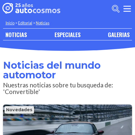
Inicio
>
Editorial
>
Noticias
NOTICIAS
ESPECIALES
GALERIAS
Noticias del mundo
automotor
Nuestras noticias sobre tu busqueda de:
'Convertible'
Novedades