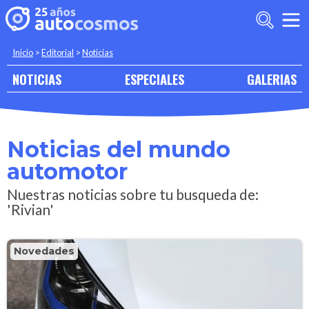
Inicio
>
Editorial
>
Noticias
NOTICIAS
ESPECIALES
GALERIAS
Noticias del mundo
automotor
Nuestras noticias sobre tu busqueda de:
'Rivian'
Novedades