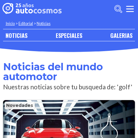
Inicio
>
Editorial
>
Noticias
NOTICIAS
ESPECIALES
GALERIAS
Noticias del mundo
automotor
Nuestras noticias sobre tu busqueda de: 'golf'
Novedades