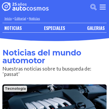
Inicio
>
Editorial
>
Noticias
NOTICIAS
ESPECIALES
GALERIAS
Noticias del mundo
automotor
Nuestras noticias sobre tu busqueda de:
'passat'
Tecnología