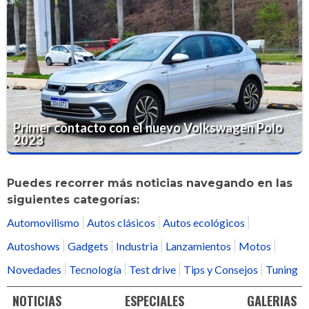
Primer contacto con el nuevo Volkswagen Polo
2023
Puedes recorrer más noticias navegando en las
siguientes categorías:
Automovilismo
Autos clásicos
Autos ecológicos
Autoshows
Gadgets
Industria
Lanzamientos
Motos
Novedades
Tecnología
Test drive
Tips y Consejos
Tuning
NOTICIAS
ESPECIALES
GALERIAS