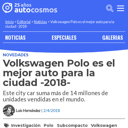
Inicio
>
Editorial
>
Noticias
>
Volkswagen Polo es el mejor auto para la
ciudad -2018-
NOTICIAS
ESPECIALES
GALERIAS
NOVEDADES
Volkswagen Polo es el
mejor auto para la
ciudad -2018-
Este city car suma más de 14 millones de
unidades vendidas en el mundo.
Luis Hernández
| 2/4/2018
Investigación
Polo
Subcompacto
Volkswagen