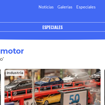
Noticias
Galerias
Especiales
ESPECIALES
omotor
o'
Industria