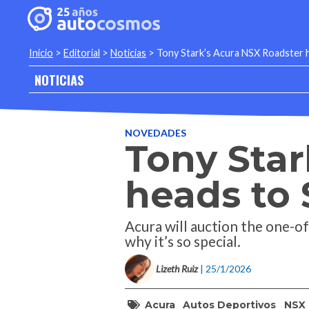
Inicio
>
Editorial
>
Noticias
>
Tony Stark’s Acura NSX Roadster 
NOTICIAS
NOVEDADES
Tony Star
heads to
Acura will auction the one-o
why it’s so special.
Lizeth Ruiz
| 25/1/2026
Acura
Autos Deportivos
NSX