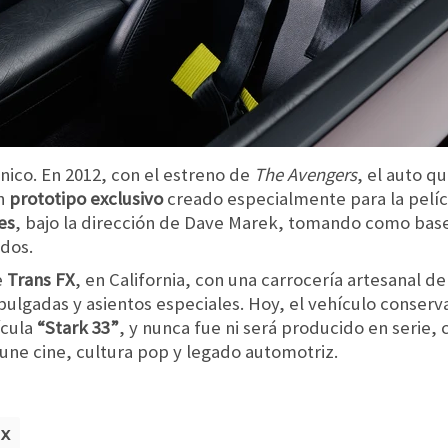
nico. En 2012, con el estreno de
The Avengers
, el auto q
un
prototipo exclusivo
creado especialmente para la pelícu
es
, bajo la dirección de Dave Marek, tomando como bas
idos.
e
Trans FX
, en California, con una carrocería artesanal de 
 pulgadas y asientos especiales. Hoy, el vehículo conse
ícula
“Stark 33”
, y nunca fue ni será producido en serie,
une cine, cultura pop y legado automotriz.
SX