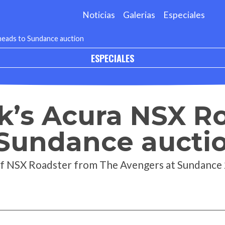
Noticias
Galerias
Especiales
heads to Sundance auction
ESPECIALES
k’s Acura NSX R
 Sundance aucti
ff NSX Roadster from The Avengers at Sundance 2